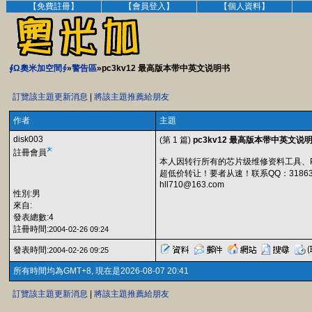
【免費註冊】
【會員登入】
【個人資料】
∮Ω奧米加空間∮
»
警告區
»pc3kv12 最高版本带中英文说明书
訂覽該主題更新消息
|
將該主題推薦給朋友
作者
主題
disk003
(第 1 篇)
pc3kv12 最高版本带中英文说
註冊會員
本人因转行所有的芯片级维修资料工具、PC
超低价转让！要者从速！联系QQ：31863
hll710@163.com
性別:男
來自:
發表總數:4
註冊時間:
2004-02-26 09:24
發表時間:
2004-02-26 09:25
所有時間均為GMT+8, 現在是2026-08-07 20:41
訂覽該主題更新消息
|
將該主題推薦給朋友