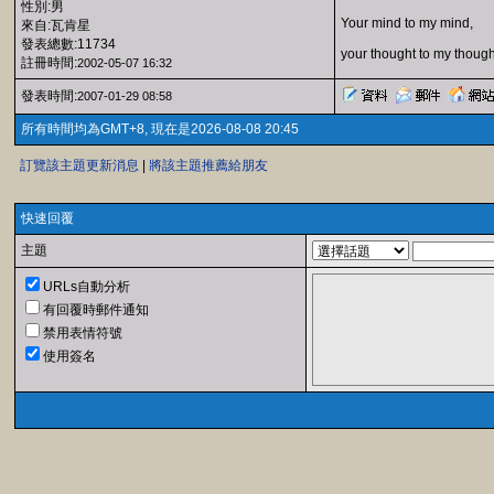
性別:男
Your mind to my mind,
來自:瓦肯星
發表總數:11734
your thought to my though
註冊時間:
2002-05-07 16:32
發表時間:
2007-01-29 08:58
所有時間均為GMT+8, 現在是2026-08-08 20:45
訂覽該主題更新消息
|
將該主題推薦給朋友
快速回覆
主題
URLs自動分析
有回覆時郵件通知
禁用表情符號
使用簽名