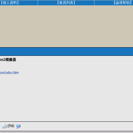
【個人資料】
【會員列表】
【論壇幫助
ps2模擬器
box/cxbx.htm