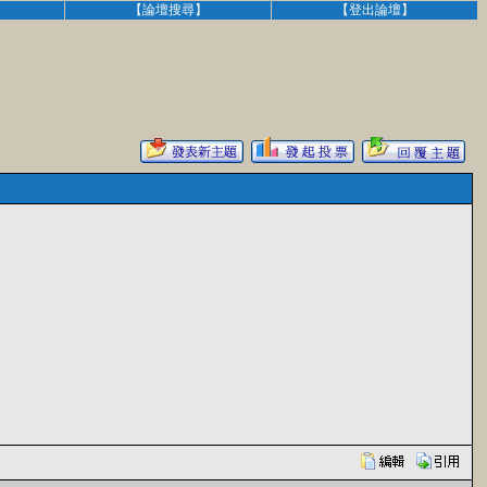
】
【論壇搜尋】
【登出論壇】