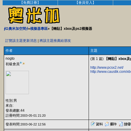
【免費註冊】
【會員登入】
∮Ω奧米加空間∮
»
模擬器專區
»【轉貼】xbox及ps2模擬器
訂覽該主題更新消息
|
將該主題推薦給朋友
作者
主題
nogto
(第 1 篇)
【轉貼】xbox及
初級會員
http://www.pcsx2.net/
http://www.caustik.com/x
性別:男
來自:
發表總數:44
註冊時間:
2003-05-01 21:20
發表時間:
2003-06-22 12:56