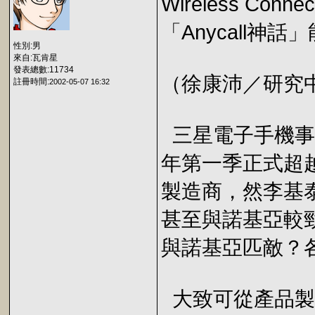
Wireless Conne
「Anycall
性別:男
來自:瓦肯星
發表總數:11734
（徐康沛／研究中心）
註冊時間:
2002-05-07 16:32
三星電子手機事
年第一季正式超
製造商，然李基
甚至與諾基亞較勁
與諾基亞匹敵？
大致可從產品製