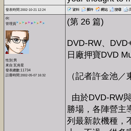
發表時間:
2002-10-21 12:24
dc
(第 26 篇)
管理員
DVD-RW、DV
日廠押寶DVD Mult
性別:男
來自:瓦肯星
發表總數:11734
（記者許金池／東京）
註冊時間:
2002-05-07 16:32
由於DVD-RW
勝場，各陣營主導
列最新款機種，