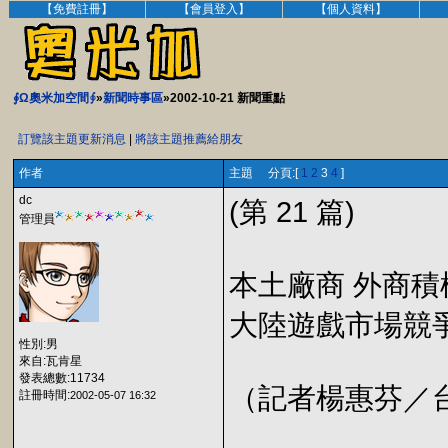
【免費註冊】
【會員登入】
【個人資料】
∮Ω奧米加空間∮
»
新聞時事區
»2002-10-21 新聞重點
訂覽該主題更新消息
|
將該主題推薦給朋友
作者
主題 分頁:[
1
2
3
4
]
dc
(第 21 篇)
管理員
本土廠商 外商積
大陸遊戲市場競爭
性別:男
來自:瓦肯星
發表總數:11734
（記者楊惠芬／台北）
註冊時間:
2002-05-07 16:32