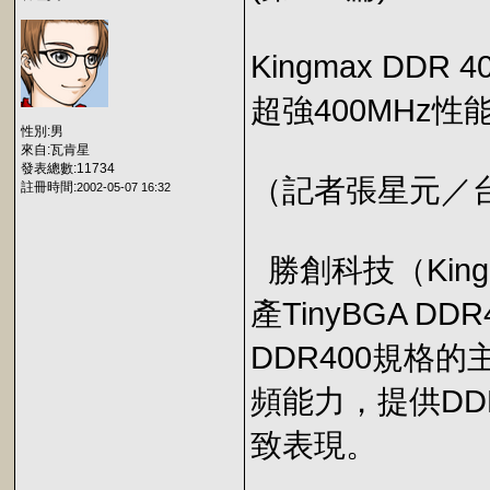
Kingmax DD
超強400MHz
性別:男
來自:瓦肯星
發表總數:11734
（記者張星元／台北）
註冊時間:
2002-05-07 16:32
勝創科技（Kin
產TinyBGA 
DDR400規格
頻能力，提供DD
致表現。