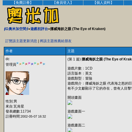
【免費註冊】
【會員登入】
【個人資料】
∮Ω奧米加空間∮
»
遊戲初評台
»挪威海妖之眼 (The Eye of Kraken)
訂覽該主題更新消息
|
將該主題推薦給朋友
作者
主題
dc
(第 1 篇)
挪威海妖之眼 (The Eye of Krak
管理員
遊戲片數：1CD
語言版本：英文
遊戲類型：冒險
遊戲簡介：挪威海妖之眼 代表海之怒的
有不少文獻顯示了它的存在，曾有人目擊
開頭畫面
性別:男
來自:瓦肯星
發表總數:11734
遊戲畫面一
註冊時間:
2002-05-07 16:32
遊戲畫面二