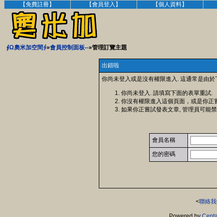
【免費註冊】
【會員登入】
【個人資料】
∮Ω奧米加空間∮
»
會員控制面板--
»管理訂覽主題
出錯啦
你尚未登入或是沒有權限進入. 這通常是由於
你尚未登入. 請填寫下面的表單重試.
你沒有權限進入這個頁面，或是你正
如果你正嘗試發表文章, 管理員可能禁
會員名稱
您的密碼
<
聯絡我
Powered by
Centa