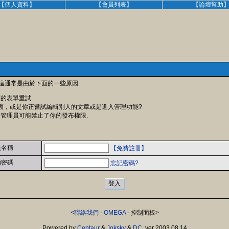
【個人資料】
【會員列表】
【論壇幫助
 這通常是由於下面的一些原因:
面的表單重試.
面，或是你正嘗試編輯別人的文章或是進入管理功能?
 管理員可能禁止了你的發布權限.
員名稱
【免費註冊】
的密碼
忘記密碼?
<
聯絡我們
-
OMEGA
- 控制面板>
Powered by
Centaur
&
Joksky
&
DC
, ver 2003.08.14