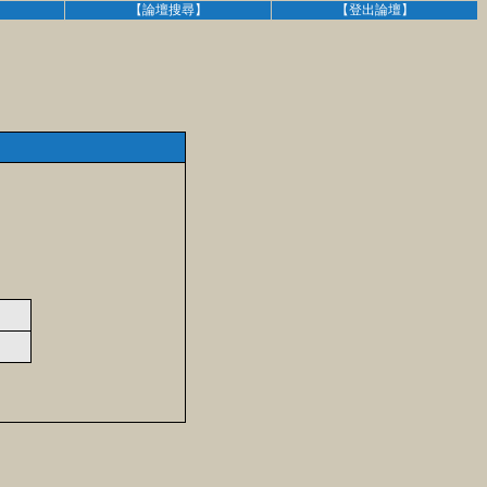
】
【論壇搜尋】
【登出論壇】