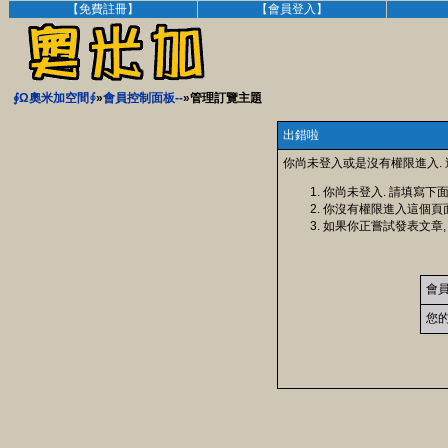
【免費註冊】
【會員登入】
∮Ω奧米加空間∮
»
會員控制面板--
»管理訂覽主題
出錯啦
你尚未登入或是沒有權限進入.
你尚未登入. 請填寫下
你沒有權限進入這個頁
如果你正嘗試發表文章,
會
您