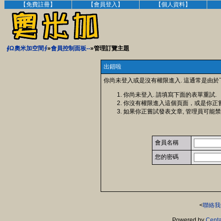
【免費註冊】
【會員登入】
【個人資料】
∮Ω奧米加空間∮
»
會員控制面板--
»管理訂覽主題
出錯啦
你尚未登入或是沒有權限進入. 這通常是由於
你尚未登入. 請填寫下面的表單重試.
你沒有權限進入這個頁面，或是你正
如果你正嘗試發表文章, 管理員可能禁
會員名稱
您的密碼
<
聯絡我
Powered by
Centa