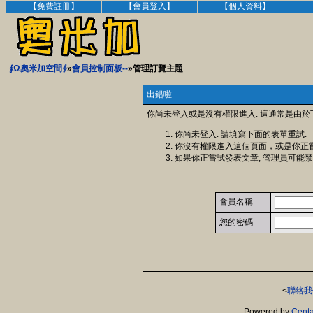
【免費註冊】
【會員登入】
【個人資料】
∮Ω奧米加空間∮
»
會員控制面板--
»管理訂覽主題
出錯啦
你尚未登入或是沒有權限進入. 這通常是由於
你尚未登入. 請填寫下面的表單重試.
你沒有權限進入這個頁面，或是你正
如果你正嘗試發表文章, 管理員可能禁
會員名稱
您的密碼
<
聯絡我
Powered by
Centa