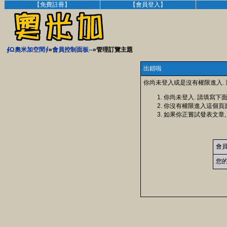
【免費註冊】
【會員登入】
∮Ω奧米加空間∮
»
會員控制面板--
»管理訂覽主題
出錯啦
你尚未登入或是沒有權限進入.
你尚未登入. 請填寫下
你沒有權限進入這個頁
如果你正嘗試發表文章,
會
您