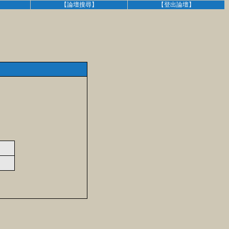
】
【論壇搜尋】
【登出論壇】