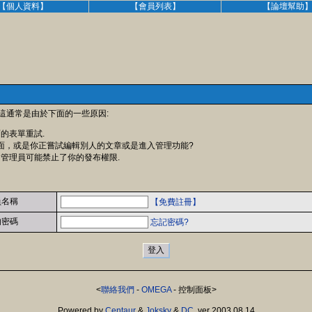
【個人資料】
【會員列表】
【論壇幫助
 這通常是由於下面的一些原因:
面的表單重試.
面，或是你正嘗試編輯別人的文章或是進入管理功能?
 管理員可能禁止了你的發布權限.
員名稱
【免費註冊】
的密碼
忘記密碼?
<
聯絡我們
-
OMEGA
- 控制面板>
Powered by
Centaur
&
Joksky
&
DC
, ver 2003.08.14