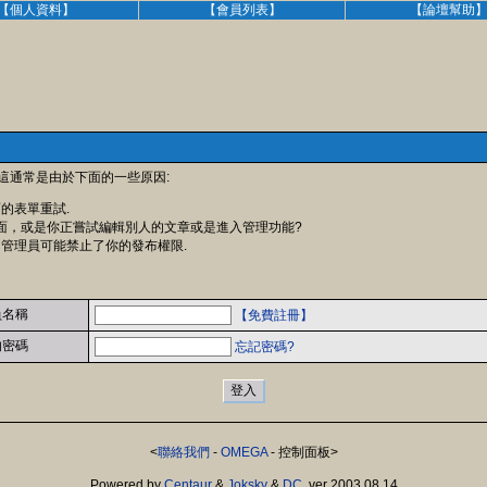
【個人資料】
【會員列表】
【論壇幫助
 這通常是由於下面的一些原因:
面的表單重試.
面，或是你正嘗試編輯別人的文章或是進入管理功能?
 管理員可能禁止了你的發布權限.
員名稱
【免費註冊】
的密碼
忘記密碼?
<
聯絡我們
-
OMEGA
- 控制面板>
Powered by
Centaur
&
Joksky
&
DC
, ver 2003.08.14