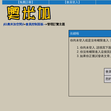
【免費註冊】
【會員登入】
∮Ω奧米加空間∮
»
會員控制面板--
»管理訂覽主題
出錯啦
你尚未登入或是沒有權限進入.
你尚未登入. 請填寫下
你沒有權限進入這個頁
如果你正嘗試發表文章,
會
您