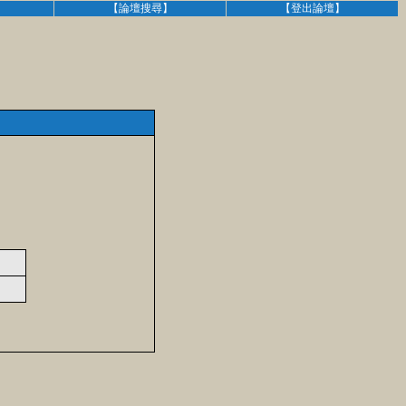
】
【論壇搜尋】
【登出論壇】