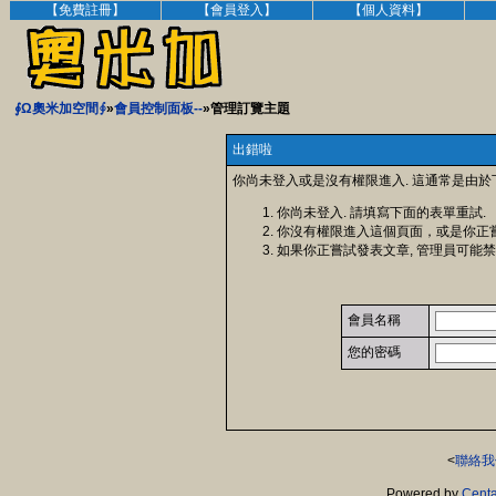
【免費註冊】
【會員登入】
【個人資料】
∮Ω奧米加空間∮
»
會員控制面板--
»管理訂覽主題
出錯啦
你尚未登入或是沒有權限進入. 這通常是由於
你尚未登入. 請填寫下面的表單重試.
你沒有權限進入這個頁面，或是你正
如果你正嘗試發表文章, 管理員可能禁
會員名稱
您的密碼
<
聯絡我
Powered by
Centa