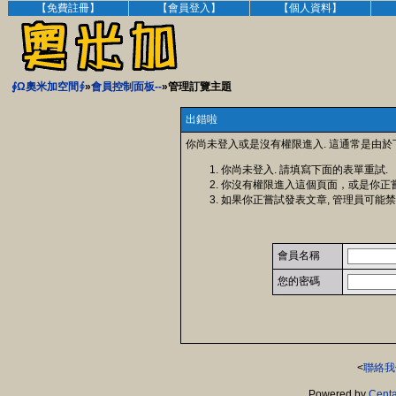
【免費註冊】
【會員登入】
【個人資料】
∮Ω奧米加空間∮
»
會員控制面板--
»管理訂覽主題
出錯啦
你尚未登入或是沒有權限進入. 這通常是由於
你尚未登入. 請填寫下面的表單重試.
你沒有權限進入這個頁面，或是你正
如果你正嘗試發表文章, 管理員可能禁
會員名稱
您的密碼
<
聯絡我
Powered by
Centa