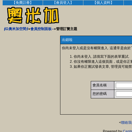
【免費註冊】
【會員登入】
【個人資料】
∮Ω奧米加空間∮
»
會員控制面板--
»管理訂覽主題
出錯啦
你尚未登入或是沒有權限進入. 這通常是由於
你尚未登入. 請填寫下面的表單重試.
你沒有權限進入這個頁面，或是你正
如果你正嘗試發表文章, 管理員可能禁
會員名稱
您的密碼
<
聯絡我
Powered by
Centa