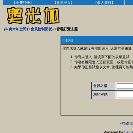
【免費註冊】
【會員登入】
【個人資料】
∮Ω奧米加空間∮
»
會員控制面板--
»管理訂覽主題
出錯啦
你尚未登入或是沒有權限進入. 這通常是由於
你尚未登入. 請填寫下面的表單重試.
你沒有權限進入這個頁面，或是你正
如果你正嘗試發表文章, 管理員可能禁
會員名稱
您的密碼
<
聯絡我
Powered by
Centa