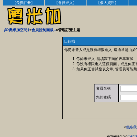
【免費註冊】
【會員登入】
【個人資料】
∮Ω奧米加空間∮
»
會員控制面板--
»管理訂覽主題
出錯啦
你尚未登入或是沒有權限進入. 這通常是由於
你尚未登入. 請填寫下面的表單重試.
你沒有權限進入這個頁面，或是你正
如果你正嘗試發表文章, 管理員可能禁
會員名稱
您的密碼
<
聯絡我
Powered by
Centa