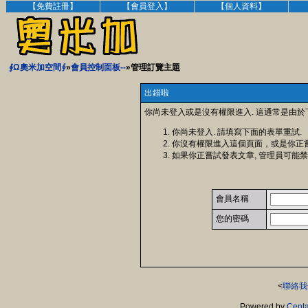
【免費註冊】
【會員登入】
【個人資料】
∮Ω奧米加空間∮
»
會員控制面板--
»管理訂覽主題
出錯啦
你尚未登入或是沒有權限進入. 這通常是由於
你尚未登入. 請填寫下面的表單重試.
你沒有權限進入這個頁面，或是你正
如果你正嘗試發表文章, 管理員可能禁
會員名稱
您的密碼
<
聯絡我
Powered by
Centa