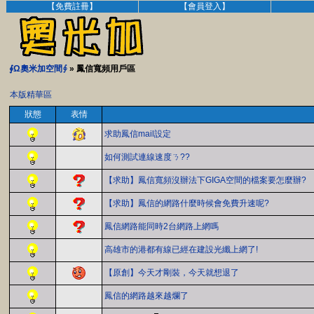
【免費註冊】
【會員登入】
∮Ω奧米加空間∮
» 鳳信寬頻用戶區
本版精華區
狀態
表情
求助鳳信mail設定
如何測試連線速度ㄋ??
【求助】鳳信寬頻沒辦法下GIGA空間的檔案要怎麼辦?
【求助】鳳信的網路什麼時候會免費升速呢?
鳳信網路能同時2台網路上網嗎
高雄市的港都有線已經在建設光纖上網了!
【原創】今天才剛裝，今天就想退了
鳳信的網路越來越爛了