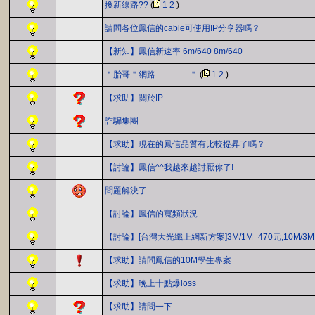
換新線路??
(
1
2
)
請問各位鳳信的cable可使用IP分享器嗎？
【新知】鳳信新速率 6m/640 8m/640
＂胎哥＂網路 － －＂
(
1
2
)
【求助】關於IP
詐騙集團
【求助】現在的鳳信品質有比較提昇了嗎？
【討論】鳳信^^我越來越討厭你了!
問題解決了
【討論】鳳信的寬頻狀況
【討論】[台灣大光纖上網新方案]3M/1M=470元,10M/3M
【求助】請問鳳信的10M學生專案
【求助】晚上十點爆loss
【求助】請問一下