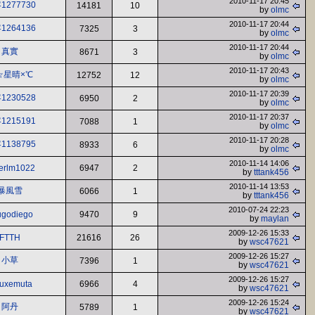
2010-11-17 20:45
1277730
14181
10
by
olmc
2010-11-17 20:44
1264136
7325
3
by
olmc
2010-11-17 20:44
真實
8671
3
by
olmc
2010-11-17 20:43
☆星晴×℃
12752
12
by
olmc
2010-11-17 20:39
1230528
6950
2
by
olmc
2010-11-17 20:37
1215191
7088
1
by
olmc
2010-11-17 20:28
1138795
8933
6
by
olmc
2010-11-14 14:06
erlm1022
6947
2
by
tttank456
2010-11-14 13:53
暴風雪
6066
1
by
tttank456
2010-07-24 22:23
ugodiego
9470
9
by
maylan
2009-12-26 15:33
FTTH
21616
26
by
wsc47621
2009-12-26 15:27
小草
7396
1
by
wsc47621
2009-12-26 15:27
luxemuta
6966
4
by
wsc47621
2009-12-26 15:24
阿丹
5789
1
by
wsc47621